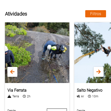
Atividades
Filtros
Via Ferrata
Salto Negativo
Terra
2h
Ar
10m
Desde
Desde